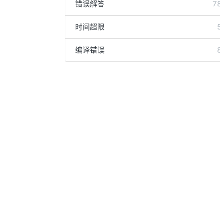
错误解答
7
时间超限
编译错误