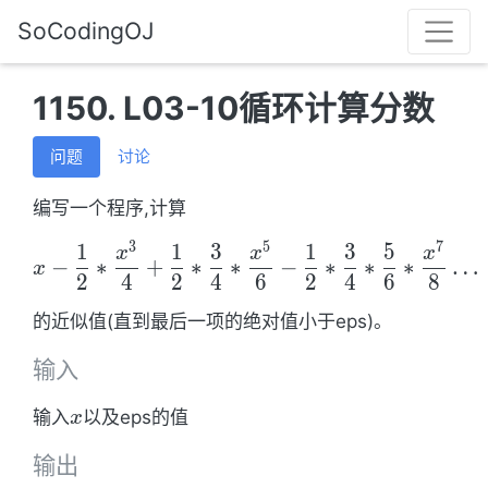
SoCodingOJ
1150. L03-10循环计算分数
问题
讨论
编写一个程序,计算
3
5
7
1
1
3
1
3
5
x-\frac{1}{2}*\frac{x
x
x
x
−
∗
+
∗
∗
−
∗
∗
∗
…
x
2
4
2
4
6
2
4
6
8
的近似值(直到最后一项的绝对值小于eps)。
输入
x
输入
以及eps的值
x
输出