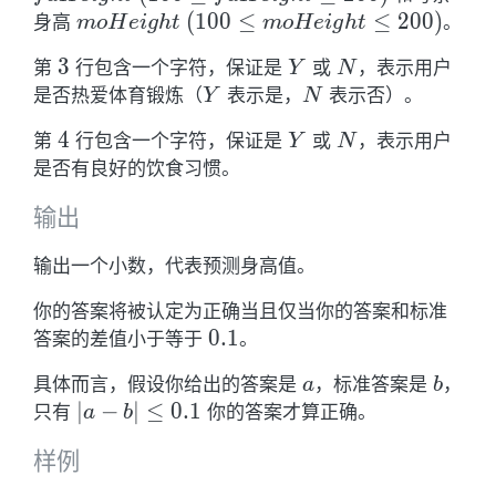
\leq
moHeight\
(
1
0
0
≤
≤
2
0
0
)
身高
。
m
o
H
e
i
g
h
t
m
o
H
e
i
g
h
t
faHeight
(100 \leq
3
3
Y
N
第
行包含一个字符，保证是
或
，表示用户
Y
N
\leq
moHeight
Y
N
是否热爱体育锻炼（
表示是，
表示否）。
Y
N
200)
\leq 200)
4
4
Y
N
第
行包含一个字符，保证是
或
，表示用户
Y
N
是否有良好的饮食习惯。
输出
输出一个小数，代表预测身高值。
你的答案将被认定为正确当且仅当你的答案和标准
0.1
0
.
1
答案的差值小于等于
。
a
b
具体而言，假设你给出的答案是
，标准答案是
，
a
b
|a-
∣
−
∣
≤
0
.
1
只有
你的答案才算正确。
a
b
b|
样例
\leq
0.1