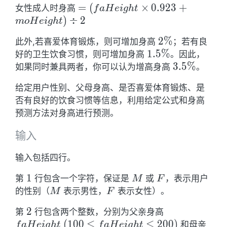
=
=
(
×
0
.
9
2
3
+
女性成人时身高
f
a
H
e
i
g
h
t
moHeight)
(faHeight
)
÷
2
m
o
H
e
i
g
h
t
\times
\times 0.
0.54
2\%
2
%
此外,若喜爱体育锻炼，则可增加身高
；若有良
923+
1.
1
.
5
%
好的卫生饮食习惯，则可增加身高
。因此，
moHeight)
5\%
3.5\%
3
.
5
%
如果同时兼具两者，你可以认为增高身高
。
\div 2
给定用户性别、父母身高、是否喜爱体育锻炼、是
否有良好的饮食习惯等信息，利用给定公式和身高
预测方法对身高进行预测。
输入
输入包括四行。
1
1
M
F
第
行包含一个字符，保证是
或
，表示用户
M
F
M
F
的性别（
表示男性，
表示女性）。
M
F
2
2
faHeight
第
行包含两个整数，分别为父亲身高
\ (100
(
1
0
0
≤
≤
2
0
0
)
和母亲
f
a
H
e
i
g
h
t
f
a
H
e
i
g
h
t