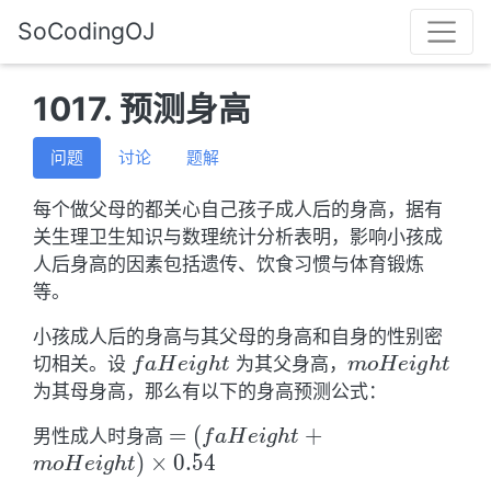
SoCodingOJ
1017. 预测身高
问题
讨论
题解
每个做父母的都关心自己孩子成人后的身高，据有
关生理卫生知识与数理统计分析表明，影响小孩成
人后身高的因素包括遗传、饮食习惯与体育锻炼
等。
小孩成人后的身高与其父母的身高和自身的性别密
faHeight
moHeight
切相关。设
为其父身高，
f
a
H
e
i
g
h
t
m
o
H
e
i
g
h
t
为其母身高，那么有以下的身高预测公式：
=
=
(
+
男性成人时身高
f
a
H
e
i
g
h
t
(faHeight
)
×
0
.
5
4
m
o
H
e
i
g
h
t
+