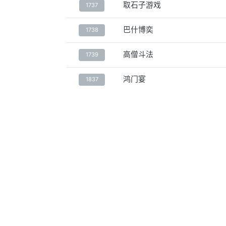
取石子游戏
1737
巴什博奕
1738
高僧斗法
1739
鸿门宴
1837