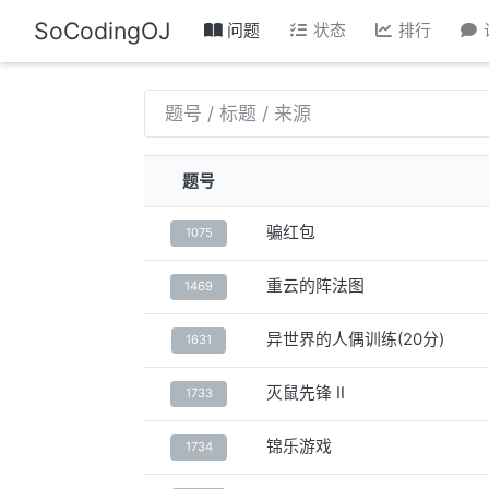
SoCodingOJ
问题
状态
排行
题号
骗红包
1075
重云的阵法图
1469
异世界的人偶训练(20分)
1631
灭鼠先锋 II
1733
锦乐游戏
1734