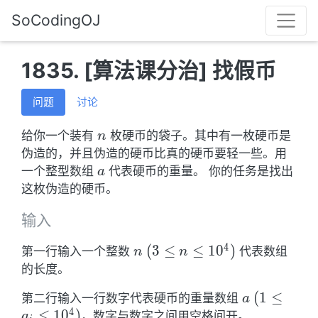
SoCodingOJ
1835. [算法课分治] 找假币
问题
讨论
n
给你一个装有
枚硬币的袋子。其中有一枚硬币是
n
伪造的，并且伪造的硬币比真的硬币要轻一些。用
a
一个整型数组
代表硬币的重量。 你的任务是找出
a
这枚伪造的硬币。
输入
4
n \ (3
(
3
≤
≤
1
0
)
第一行输入一个整数
代表数组
n
n
\leq
的长度。
n
a \ (1
(
1
≤
第二行输入一行数字代表硬币的重量数组
a
\leq
4
\leq
≤
1
0
)
，数字与数字之间用空格间开。
a