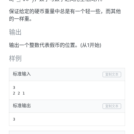
10^4)
i
a_i
保证给定的硬币重量中总是有一个轻一些，而其他
\leq
的一样重。
10^4)
输出
输出一个整数代表假币的位置。(从1开始)
样例
标准输入
复制文本
3

2 2 1
标准输出
复制文本
3