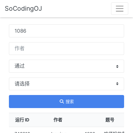
SoCodingOJ
搜索
运行 ID
作者
题号