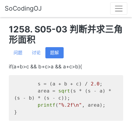
SoCodingOJ
1258. S05-03 判断并求三角
形面积
问题
讨论
题解
if(a+b>c && b+c>a && a+c>b){
	s = (a + b + c) / 
2.0
;

	area = 
sqrt
(s * (s - a) * 
(s - b) * (s - c));

printf
(
"%.2f\n"
, area);
