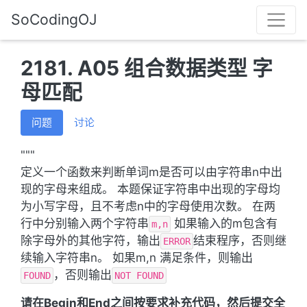
SoCodingOJ
2181. A05 组合数据类型 字
母匹配
问题
讨论
"""
定义一个函数来判断单词m是否可以由字符串n中出
现的字母来组成。 本题保证字符串中出现的字母均
为小写字母，且不考虑n中的字母使用次数。 在两
行中分别输入两个字符串
如果输入的m包含有
m,n
除字母外的其他字符，输出
结束程序，否则继
ERROR
续输入字符串n。 如果m,n 满足条件，则输出
，否则输出
FOUND
NOT FOUND
请在Begin和End之间按要求补充代码，然后提交全