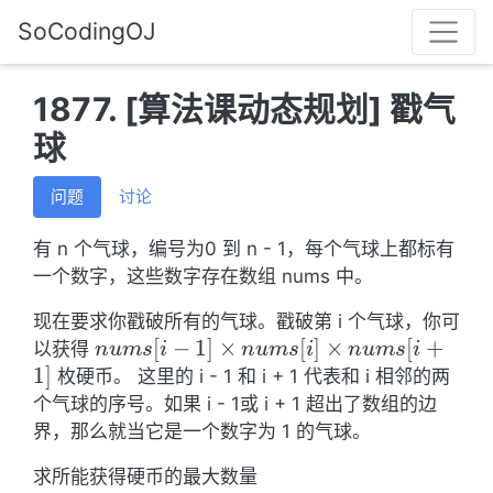
SoCodingOJ
1877. [算法课动态规划] 戳气
球
问题
讨论
有 n 个气球，编号为0 到 n - 1，每个气球上都标有
一个数字，这些数字存在数组 nums 中。
现在要求你戳破所有的气球。戳破第 i 个气球，你可
nums[i
[
−
1
]
×
[
]
×
[
+
以获得
n
u
m
s
i
n
u
m
s
i
n
u
m
s
i
- 1]
1
]
枚硬币。 这里的 i - 1 和 i + 1 代表和 i 相邻的两
\times
个气球的序号。如果 i - 1或 i + 1 超出了数组的边
nums[i]
界，那么就当它是一个数字为 1 的气球。
\times
求所能获得硬币的最大数量
nums[i