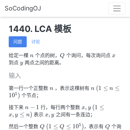
SoCodingOJ
1440. LCA 模板
问题
讨论
n
Q
x
给定一棵
个点的树，
个询问，每次询问点
n
Q
x
y
到点
两点之间的距离。
y
输入
n
n \ (1
(
1
≤
≤
第一行一个正整数
，表示这棵树有
n
n
n
5
\leq
1
0
)
个节点；
n
n-
−
1
x,y
,
(
1
≤
接下来
行，每行两个整数
n
x
y
\leq
1
\ (1
,
≤
)
x,y
,
表示
之间有一条连边；
x
y
n
x
y
10^5)
\leq
5
Q\ (1
(
1
≤
≤
1
0
)
Q
然后一个整数
，表示有
个询
Q
Q
Q
x,y