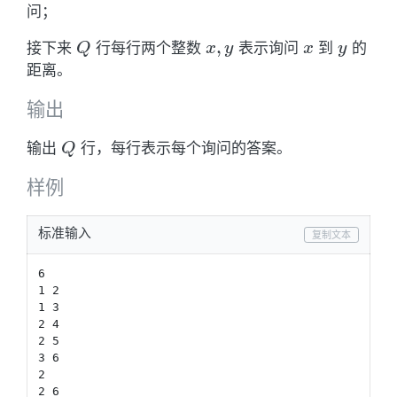
\leq
问；
\leq
Q
n)
Q
x,y
,
x
y
接下来
行每行两个整数
表示询问
到
的
Q
x
y
x
y
\leq
距离。
10^5)
输出
Q
输出
行，每行表示每个询问的答案。
Q
样例
标准输入
复制文本
6

1 2

1 3

2 4

2 5

3 6

2

2 6
