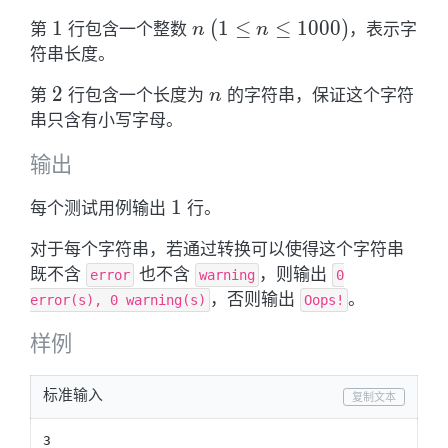
\leq
1
1
n \
(
1
≤
≤
1
0
0
0
)
第
行包含一个整数
，表示字
n
n
100)
(1\leq
符串长度。
n \leq
2
2
n
第
行包含一个长度为
的字符串，保证这个字符
n
1000)
串只含有小写字母。
输出
1
1
每个测试用例输出
行。
对于每个字符串，若通过转换可以使得这个字符串
既不含
也不含
，则输出
error
warning
0
，否则输出
。
error(s), 0 warning(s)
Oops!
样例
标准输入
复制文本
3
