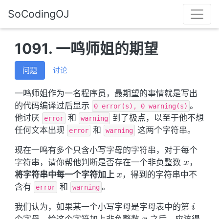
SoCodingOJ
1091. 一鸣师姐的期望
问题
讨论
一鸣师姐作为一名程序员，最期望的事情就是写出
的代码编译过后显示
。
0 error(s), 0 warning(s)
他讨厌
和
到了极点，以至于他不想
error
warning
任何文本出现
和
这两个字符串。
error
warning
现在一鸣有多个只含小写字母的字符串，对于每个
x
字符串，请你帮他判断是否存在一个非负整数
，
x
x
将字符串中每一个字符加上
，得到的字符串中不
x
含有
和
。
error
warning
i
我们认为，如果某一个小写字母是字母表中的第
i
x