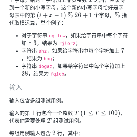
个字母，给这个字符加上非负整数
之后，应该得
x
到一个新的小写字母，这个新的小写字母恰好是字
(i+x-
(
+
−
1
)
%
2
6
+
1
\%
%
母表中的第
个字母，
指
i
x
1) \
代取模运算，举个例子：
\% \
对于字符串
，如果给字符串中每个字符
ogilow
26
3
3
加上
，结果为
；
+1
rjlorz
7
7
字符串
，如果给字符串中每个字符加上
ahz
，结果为
；
hog
28
字符串
，如果给字符串中每个字符加上
dogaz
2
8
，结果为
。
fqicb
输入
输入包含多组测试用例。
1
1
T \
(
1
≤
≤
1
0
0
)
输入的第
行包含一个整数
，
T
T
(1
T
代表你需要处理
组测试用例。
T
\leq
2
2
每组用例输入包含
行，其中：
T