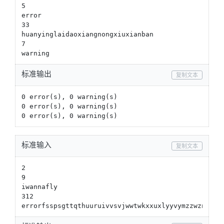
5

error

33

huanyinglaidaoxiangnongxiuxianban

7

warning
标准输出
复制文本
0 error(s), 0 warning(s)

0 error(s), 0 warning(s)

0 error(s), 0 warning(s)
标准输入
复制文本
2

9

iwannafly

312
